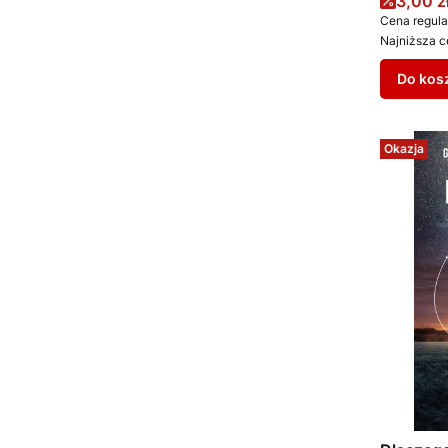
Cena 
3,00 z
Cena regula
Najniższa c
Do kos
Okazja