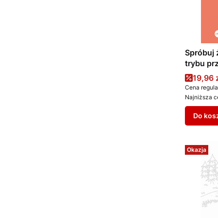
Spróbuj 
trybu pr
stresu i 
Cena 
19,96 
Cena regula
Najniższa c
Do kos
Okazja