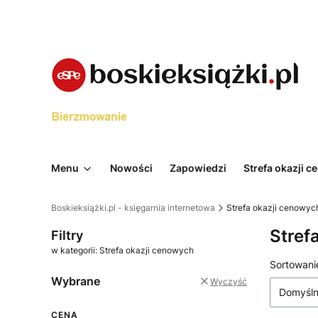
Menu
Nowości
Zapowiedzi
Strefa okazji 
Boskieksiążki.pl - księgarnia internetowa
Strefa okazji cenowyc
Stref
Filtry
w kategorii: Strefa okazji cenowych
Lista 
Sortowani
Wybrane
Wyczyść
Domyśl
CENA