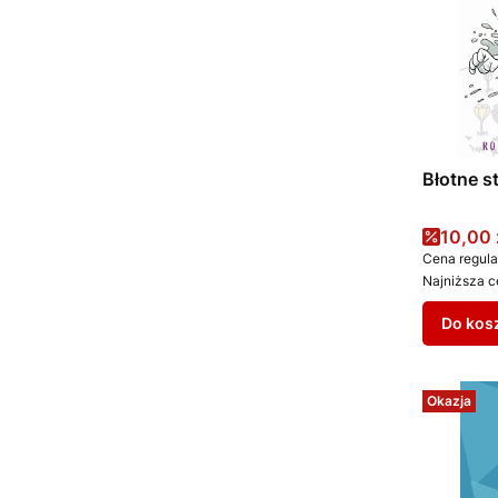
Błotne s
Cena 
10,00 
Cena regula
Najniższa c
Do kos
Okazja