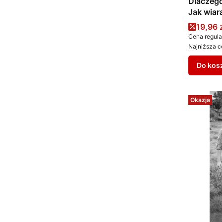
Dlaczego
Jak wiar
dopełnia
Cena 
19,96 
Cena regula
Najniższa c
Do kos
Okazja