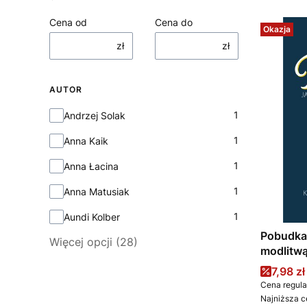
Cena od
Cena do
Okazja
zł
zł
AUTOR
Autor
1
Andrzej Solak
1
Anna Kaik
1
Anna Łacina
1
Anna Matusiak
1
Aundi Kolber
Pobudka.
Więcej opcji (28)
modlitw
Cena 
7,98 zł
Cena regula
Najniższa c