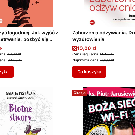
żyć łagodniej. Jak wyjść z
Zaburzenia odżywiania. Dr
zetrwania, pozbyć się
wyzdrowienia
lęku i odzyskać pełnię życia
promocyjna
Cena promocyjna
zł
10,00 zł
rna:
49,90 zł
Cena regularna:
29,90 zł
ena:
34,93 zł
Najniższa cena:
29,90 zł
zyka
Do koszyka
Okazja