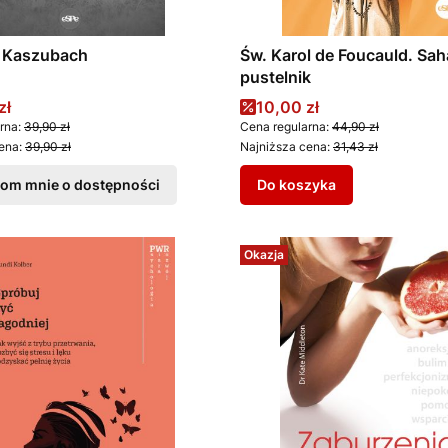
a Kaszubach
Św. Karol de Foucauld. Sah
pustelnik
promocyjna
Cena promocyjna
zł
10,00 zł
rna:
39,90 zł
Cena regularna:
44,90 zł
ena:
39,90 zł
Najniższa cena:
31,43 zł
om mnie o dostępności
Do koszyka
Okazja