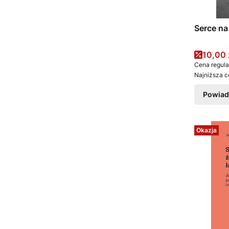
Serce n
Cena 
10,00 
Cena regula
Najniższa c
Powiad
Okazja