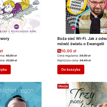
twory
Boża sieć Wi–Fi. Jak z od
mówić światu o Ewangelii
promocyjna
Cena promocyjna
zł
10,00 zł
rna:
46,90 zł
Cena regularna:
34,90 zł
ena:
32,83 zł
Najniższa cena:
24,43 zł
zyka
Do koszyka
Okazja