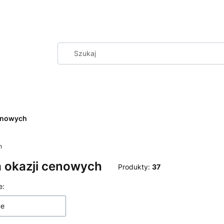
cenowych
h
a okazji cenowych
Produkty:
37
produktów
e:
ne