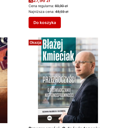
Cena promocyjna
27,96 zł
Cena regularna:
69,90 zł
Najniższa cena:
48,93 zł
Do koszyka
Okazja