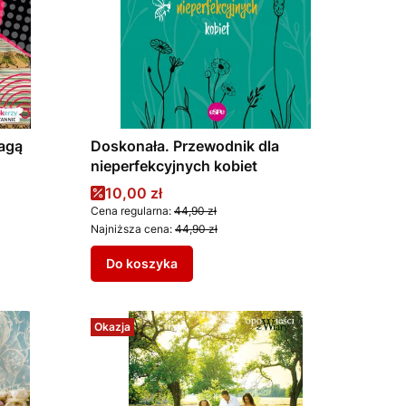
wagą
Doskonała. Przewodnik dla
nieperfekcyjnych kobiet
Cena promocyjna
10,00 zł
Cena regularna:
44,90 zł
Najniższa cena:
44,90 zł
Do koszyka
Okazja