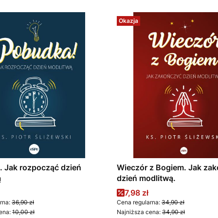
Okazja
 Jak rozpocząć dzień
Wieczór z Bogiem. Jak za
ą
dzień modlitwą.
promocyjna
Cena promocyjna
7,98 zł
rna:
36,90 zł
Cena regularna:
34,90 zł
ena:
10,00 zł
Najniższa cena:
34,90 zł