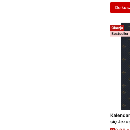
Do kos
Okazja
Bestseller
Kalendar
się Jezu