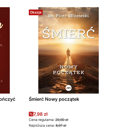
Okazja
kończyć
Śmierć Nowy początek
Cena promocyjna
7,98 zł
Cena regularna:
29,90 zł
Najniższa cena:
8,97 zł