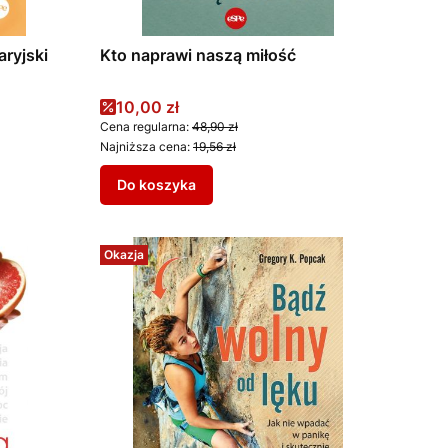
aryjski
Kto naprawi naszą miłość
Cena promocyjna
10,00 zł
Cena regularna:
48,90 zł
Najniższa cena:
19,56 zł
Do koszyka
Okazja