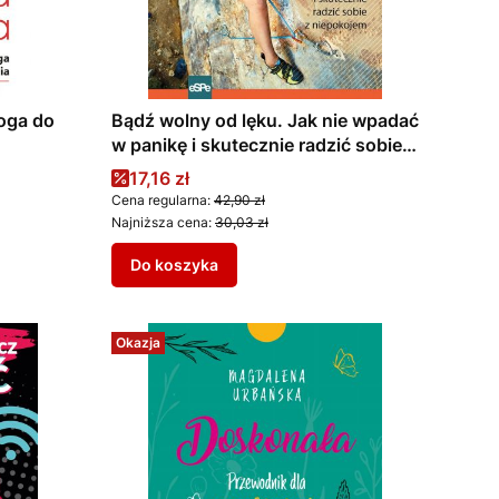
oga do
Bądź wolny od lęku. Jak nie wpadać
w panikę i skutecznie radzić sobie z
niepokojem
Cena promocyjna
17,16 zł
Cena regularna:
42,90 zł
Najniższa cena:
30,03 zł
Do koszyka
Okazja