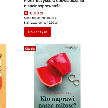
Przezroczyści. O doświadczaniu
niepełnosprawności
Cena promocyjna
10,00 zł
Cena regularna:
49,90 zł
Najniższa cena:
49,90 zł
Do koszyka
Okazja