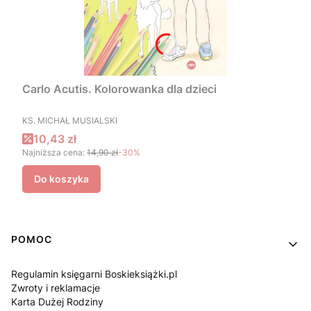
Carlo Acutis. Kolorowanka dla dzieci
PRODUCENT
KS. MICHAŁ MUSIALSKI
Cena promocyjna
10,43 zł
Najniższa cena:
14,90 zł
-30%
Do koszyka
Linki w stopce
POMOC
Regulamin księgarni Boskieksiążki.pl
Zwroty i reklamacje
Karta Dużej Rodziny