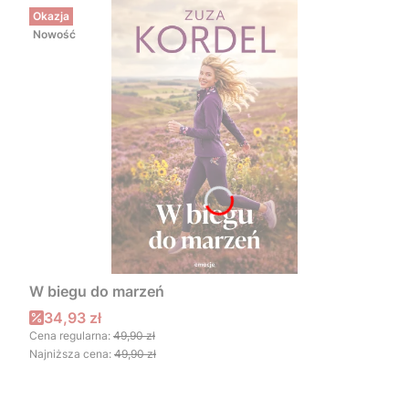
Okazja
Nowość
W biegu do marzeń
Cena promocyjna
34,93 zł
Cena regularna:
49,90 zł
Najniższa cena:
49,90 zł