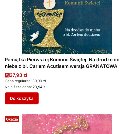
Pamiątka Pierwszej Komunii Świętej. Na drodze do
nieba z bł. Carlem Acutisem wersja GRANATOWA
Cena promocyjna
27,93 zł
Cena regularna:
39,90 zł
Najniższa cena:
23,94 zł
Do koszyka
Okazja