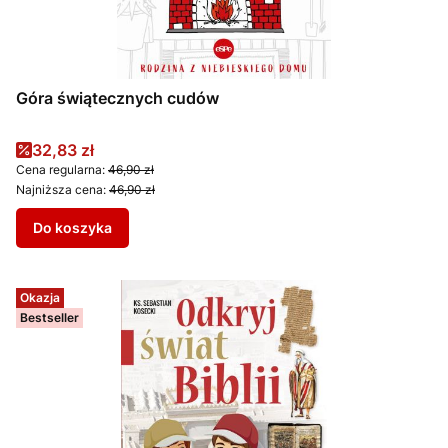
Góra świątecznych cudów
Cena promocyjna
32,83 zł
Cena regularna:
46,90 zł
Najniższa cena:
46,90 zł
Do koszyka
Okazja
Bestseller