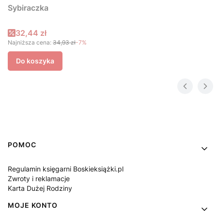
Sybiraczka
Cena promocyjna
32,44 zł
Najniższa cena:
34,93 zł
-7%
Do koszyka
Linki w stopce
POMOC
Regulamin księgarni Boskieksiążki.pl
Zwroty i reklamacje
Karta Dużej Rodziny
MOJE KONTO