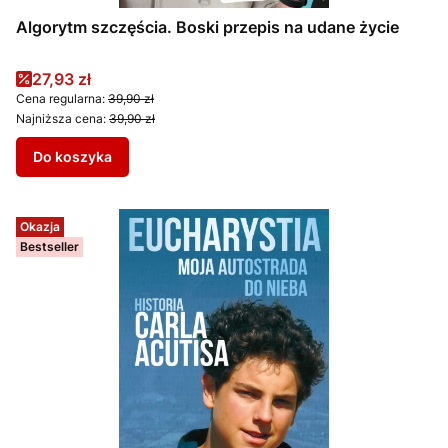
Algorytm szczęścia. Boski przepis na udane życie
Cena promocyjna
27,93 zł
Cena regularna:
39,90 zł
Najniższa cena:
39,90 zł
Do koszyka
Okazja
Bestseller