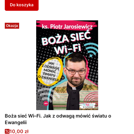
Do koszyka
Okazja
Boża sieć Wi–Fi. Jak z odwagą mówić światu o
Ewangelii
Cena promocyjna
10,00 zł