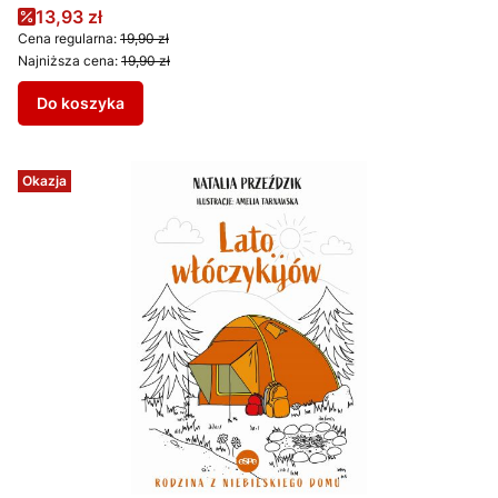
Cena promocyjna
13,93 zł
Cena regularna:
19,90 zł
Najniższa cena:
19,90 zł
Do koszyka
Okazja