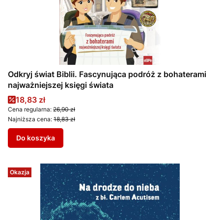
Odkryj świat Biblii. Fascynująca podróż z bohaterami
najważniejszej księgi świata
Cena promocyjna
18,83 zł
Cena regularna:
26,90 zł
Najniższa cena:
18,83 zł
Do koszyka
Okazja