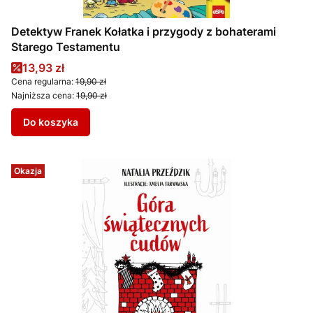
Detektyw Franek Kołatka i przygody z bohaterami
Starego Testamentu
Cena promocyjna
13,93 zł
Cena regularna:
19,90 zł
Najniższa cena:
19,90 zł
Do koszyka
Okazja