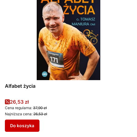
Alfabet życia
Cena promocyjna
26,53 zł
Cena regularna:
37,90 zł
Najniższa cena:
26,53 zł
Do koszyka