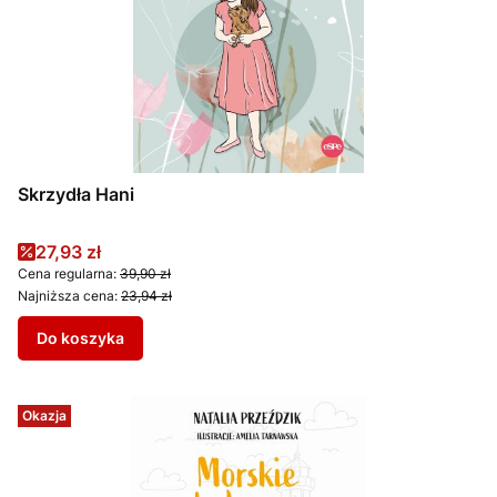
Skrzydła Hani
Cena promocyjna
27,93 zł
Cena regularna:
39,90 zł
Najniższa cena:
23,94 zł
Do koszyka
Okazja