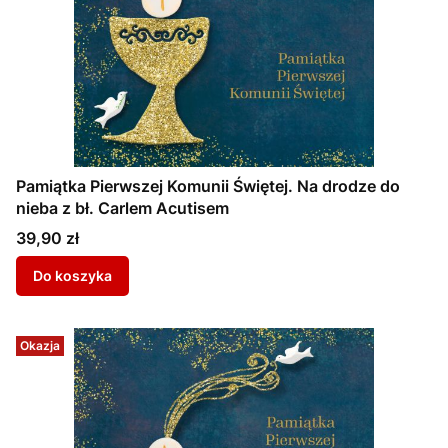
Pamiątka Pierwszej Komunii Świętej. Na drodze do
nieba z bł. Carlem Acutisem
Cena
39,90 zł
Do koszyka
Okazja