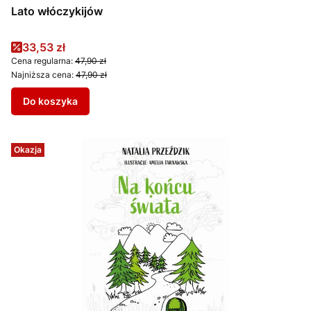
Lato włóczykijów
Cena promocyjna
33,53 zł
Cena regularna:
47,90 zł
Najniższa cena:
47,90 zł
Do koszyka
Okazja