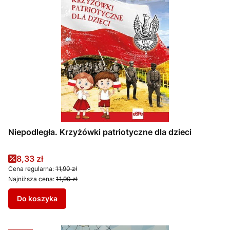
Niepodległa. Krzyżówki patriotyczne dla dzieci
Cena promocyjna
8,33 zł
Cena regularna:
11,90 zł
Najniższa cena:
11,90 zł
Do koszyka