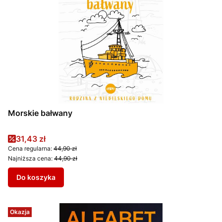
Morskie bałwany
Cena promocyjna
31,43 zł
Cena regularna:
44,90 zł
Najniższa cena:
44,90 zł
Do koszyka
Okazja