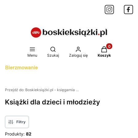
Produkty w koszy
Otwórz wyszukiwarkę
Menu
Szukaj
Zaloguj się
Koszyk
Przejdź do:
Boskieksiążki.pl - księgarnia internetowa
Książki dla dzieci i młodzieży
Filtry
Produkty:
82