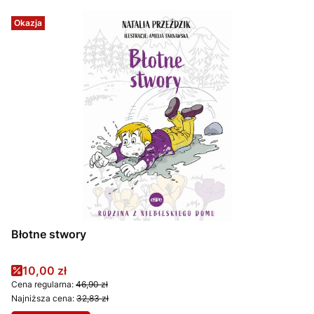
Okazja
Błotne stwory
Cena promocyjna
10,00 zł
Cena regularna:
46,90 zł
Najniższa cena:
32,83 zł