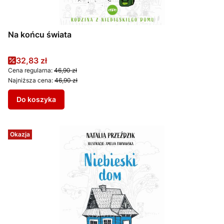
Na końcu świata
Cena promocyjna
32,83 zł
Cena regularna:
46,90 zł
Najniższa cena:
46,90 zł
Do koszyka
Okazja