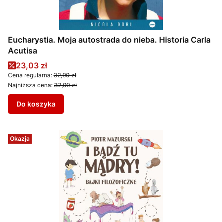
Eucharystia. Moja autostrada do nieba. Historia Carla
Acutisa
Cena promocyjna
23,03 zł
Cena regularna:
32,90 zł
Najniższa cena:
32,90 zł
Do koszyka
Okazja