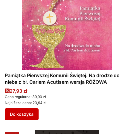
Pamiątka Pierwszej Komunii Świętej. Na drodze do
nieba z bł. Carlem Acutisem wersja RÓŻOWA
Cena promocyjna
27,93 zł
Cena regularna:
39,90 zł
Najniższa cena:
23,94 zł
Do koszyka