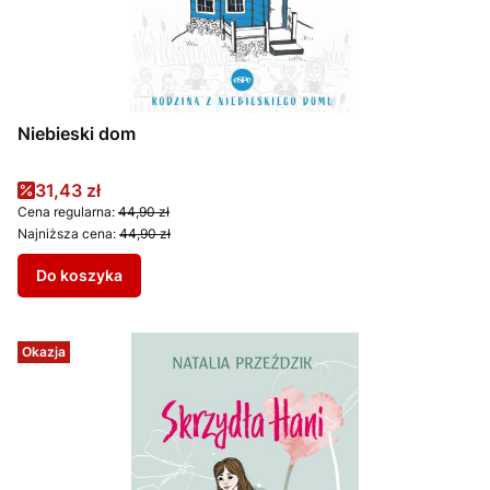
Niebieski dom
Cena promocyjna
31,43 zł
Cena regularna:
44,90 zł
Najniższa cena:
44,90 zł
Do koszyka
Okazja