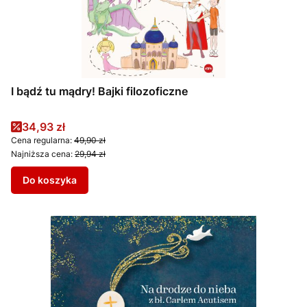
I bądź tu mądry! Bajki filozoficzne
Cena promocyjna
34,93 zł
Cena regularna:
49,90 zł
Najniższa cena:
29,94 zł
Do koszyka