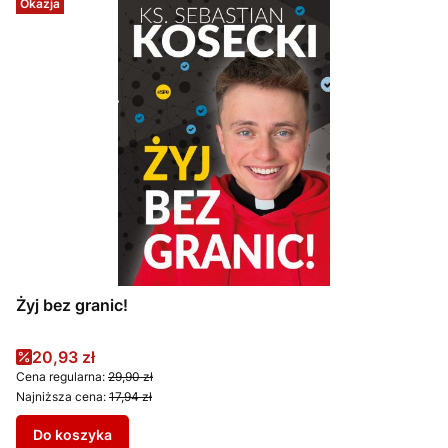
Okazja
Żyj bez granic!
Cena promocyjna
20,93 zł
Cena regularna:
29,90 zł
Najniższa cena:
17,94 zł
Do koszyka