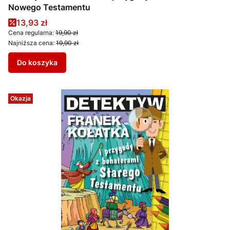
Nowego Testamentu
Cena promocyjna
13,93 zł
Cena regularna:
19,90 zł
Najniższa cena:
19,90 zł
Do koszyka
Okazja