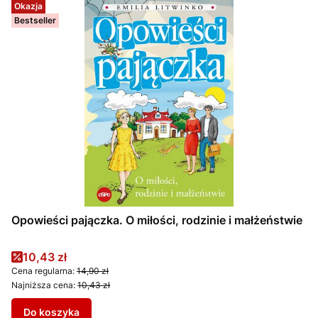
Okazja
Bestseller
Opowieści pajączka. O miłości, rodzinie i małżeństwie
Cena promocyjna
10,43 zł
Cena regularna:
14,90 zł
Najniższa cena:
10,43 zł
Do koszyka