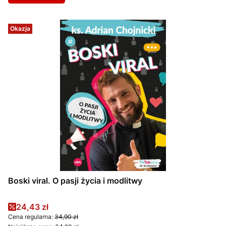
Okazja
Boski viral. O pasji życia i modlitwy
Cena promocyjna
24,43 zł
Cena regularna:
34,90 zł