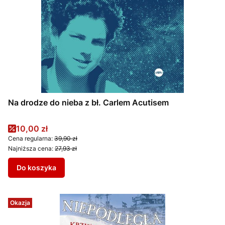
Na drodze do nieba z bł. Carlem Acutisem
Cena promocyjna
10,00 zł
Cena regularna:
39,90 zł
Najniższa cena:
27,93 zł
Do koszyka
Okazja