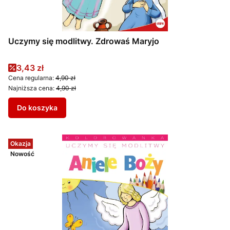
Uczymy się modlitwy. Zdrowaś Maryjo
Cena promocyjna
3,43 zł
Cena regularna:
4,90 zł
Najniższa cena:
4,90 zł
Do koszyka
Okazja
Nowość