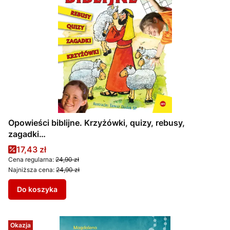
Opowieści biblijne. Krzyżówki, quizy, rebusy,
zagadki…
Cena promocyjna
17,43 zł
Cena regularna:
24,90 zł
Najniższa cena:
24,90 zł
Do koszyka
Okazja