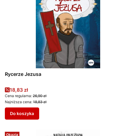
Rycerze Jezusa
Cena promocyjna
18,83 zł
Cena regularna:
26,90 zł
Najniższa cena:
18,83 zł
Do koszyka
Okazja