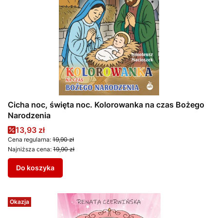
Cicha noc, święta noc. Kolorowanka na czas Bożego
Narodzenia
Cena promocyjna
13,93 zł
Cena regularna:
19,90 zł
Najniższa cena:
19,90 zł
Do koszyka
Okazja