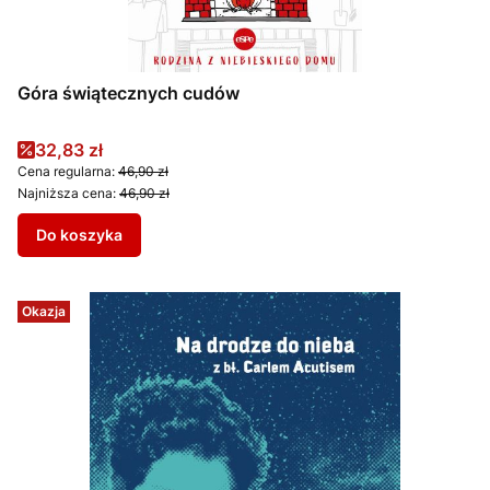
Góra świątecznych cudów
Cena promocyjna
32,83 zł
Cena regularna:
46,90 zł
Najniższa cena:
46,90 zł
Do koszyka
Okazja