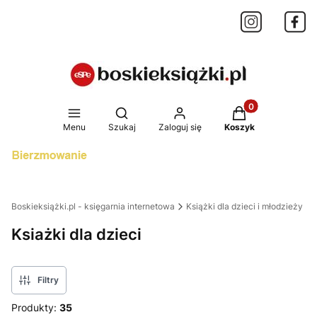
Produkty w koszy
Otwórz wyszukiwarkę
Menu
Szukaj
Zaloguj się
Koszyk
Boskieksiążki.pl - księgarnia internetowa
Książki dla dzieci i młodzieży
Ksiażki dla dzieci
Filtry
Produkty:
35