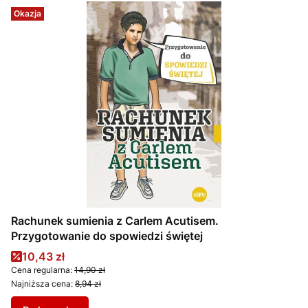
Okazja
Rachunek sumienia z Carlem Acutisem.
Przygotowanie do spowiedzi świętej
Cena promocyjna
10,43 zł
Cena regularna:
14,90 zł
Najniższa cena:
8,94 zł