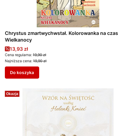
Chrystus zmartwychwstał. Kolorowanka na czas
Wielkanocy
Cena promocyjna
13,93 zł
Cena regularna:
19,90 zł
Najniższa cena:
19,90 zł
Do koszyka
Okazja