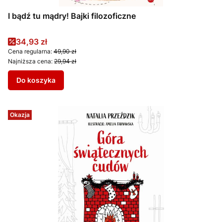
I bądź tu mądry! Bajki filozoficzne
Cena promocyjna
34,93 zł
Cena regularna:
49,90 zł
Najniższa cena:
29,94 zł
Do koszyka
Okazja