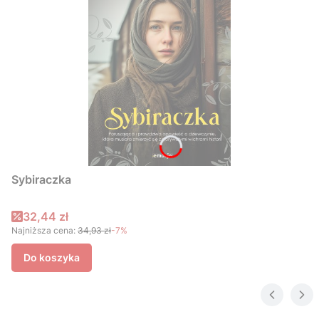
Sybiraczka
Cena promocyjna
32,44 zł
Najniższa cena:
34,93 zł
-7%
Do koszyka