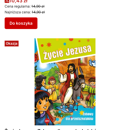
Cena promocyjna
10,43 zł
Cena regularna:
14,90 zł
Najniższa cena:
14,90 zł
Do koszyka
Okazja