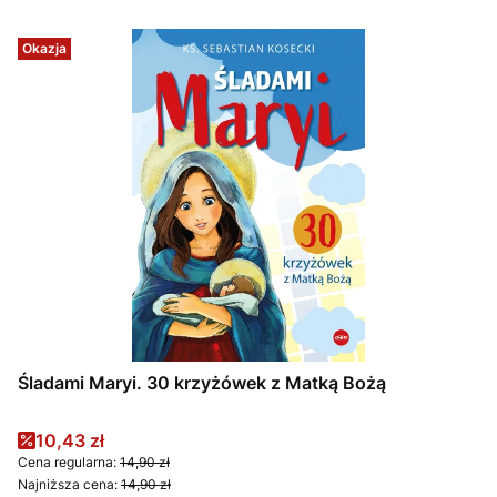
Okazja
Śladami Maryi. 30 krzyżówek z Matką Bożą
Cena promocyjna
10,43 zł
Cena regularna:
14,90 zł
Najniższa cena:
14,90 zł