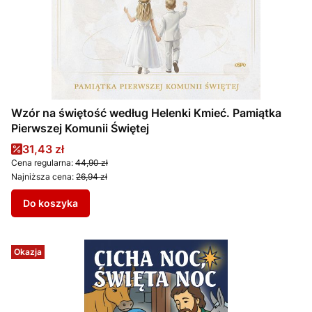
Wzór na świętość według Helenki Kmieć. Pamiątka
Pierwszej Komunii Świętej
Cena promocyjna
31,43 zł
Cena regularna:
44,90 zł
Najniższa cena:
26,94 zł
Do koszyka
Okazja