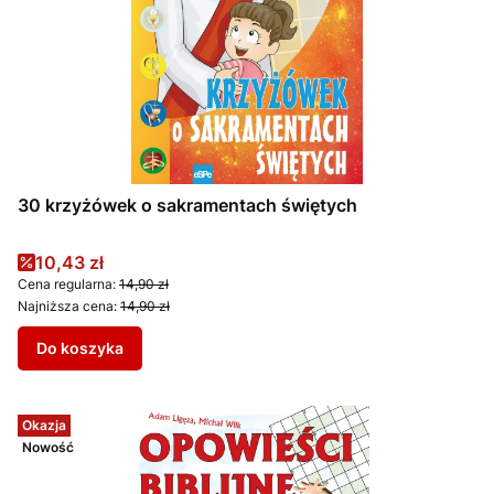
30 krzyżówek o sakramentach świętych
Cena promocyjna
10,43 zł
Cena regularna:
14,90 zł
Najniższa cena:
14,90 zł
Do koszyka
Okazja
Nowość