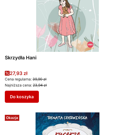
Skrzydła Hani
Cena promocyjna
27,93 zł
Cena regularna:
39,90 zł
Najniższa cena:
23,94 zł
Do koszyka
Okazja