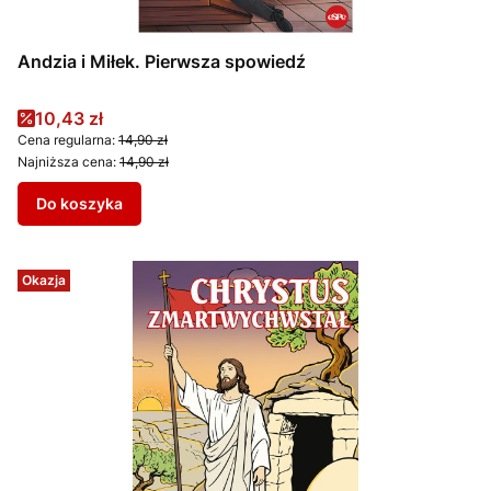
Andzia i Miłek. Pierwsza spowiedź
Cena promocyjna
10,43 zł
Cena regularna:
14,90 zł
Najniższa cena:
14,90 zł
Do koszyka
Okazja