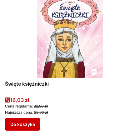
Święte księżniczki
Cena promocyjna
16,03 zł
Cena regularna:
22,90 zł
Najniższa cena:
22,90 zł
Do koszyka