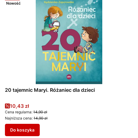
Nowość
20 tajemnic Maryi. Różaniec dla dzieci
Cena promocyjna
10,43 zł
Cena regularna:
14,90 zł
Najniższa cena:
14,90 zł
Do koszyka