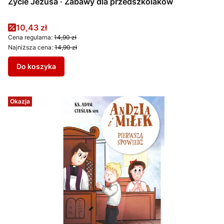
Życie Jezusa · Zabawy dla przedszkolaków
Cena promocyjna
10,43 zł
Cena regularna:
14,90 zł
Najniższa cena:
14,90 zł
Do koszyka
Okazja