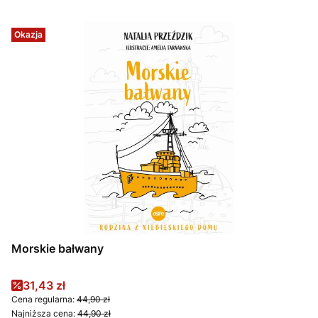
Okazja
Morskie bałwany
Cena promocyjna
31,43 zł
Cena regularna:
44,90 zł
Najniższa cena:
44,90 zł