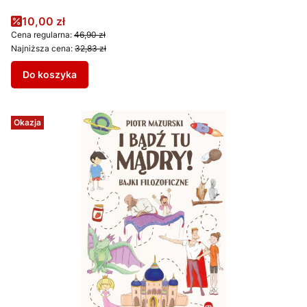
Cena promocyjna
10,00 zł
Cena regularna:
46,90 zł
Najniższa cena:
32,83 zł
Do koszyka
Okazja