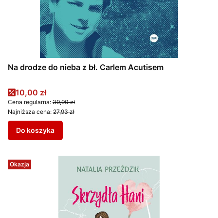
Na drodze do nieba z bł. Carlem Acutisem
Cena promocyjna
10,00 zł
Cena regularna:
39,90 zł
Najniższa cena:
27,93 zł
Do koszyka
Okazja