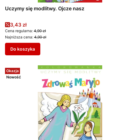
Uczymy się modlitwy. Ojcze nasz
Cena promocyjna
3,43 zł
Cena regularna:
4,90 zł
Najniższa cena:
4,90 zł
Do koszyka
Okazja
Nowość