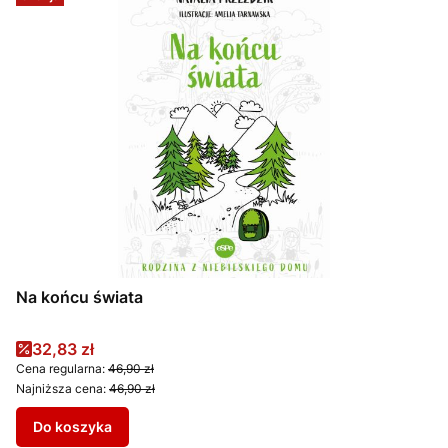
Na końcu świata
Cena promocyjna
32,83 zł
Cena regularna:
46,90 zł
Najniższa cena:
46,90 zł
Do koszyka