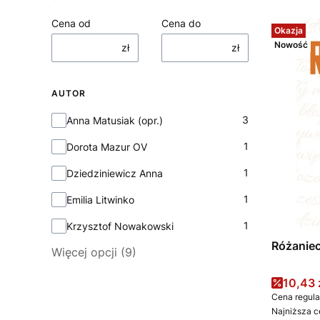
Cena od
Cena do
Okazja
Nowość
zł
zł
AUTOR
Autor
3
Anna Matusiak (opr.)
1
Dorota Mazur OV
1
Dziedziniewicz Anna
1
Emilia Litwinko
1
Krzysztof Nowakowski
Różaniec
Więcej opcji (9)
Cena 
10,43 
Cena regula
Najniższa c