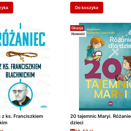
zyka
Do koszyka
Okazja
Nowość
 z ks. Franciszkiem
20 tajemnic Maryi. Różanie
kim
dzieci