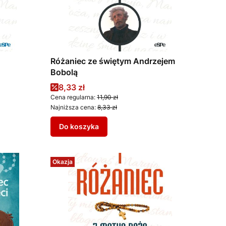
Różaniec ze świętym Andrzejem
Bobolą
Cena promocyjna
8,33 zł
Cena regularna:
11,90 zł
Najniższa cena:
8,33 zł
Do koszyka
Okazja