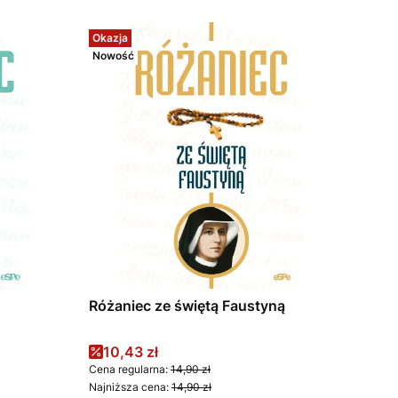
Okazja
Nowość
Różaniec ze świętą Faustyną
Cena promocyjna
10,43 zł
Cena regularna:
14,90 zł
Najniższa cena:
14,90 zł