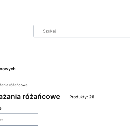
cenowych
ania różańcowe
ażania różańcowe
Produkty:
26
produktów
e:
ne