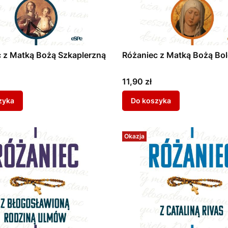
 z Matką Bożą Szkaplerzną
Różaniec z Matką Bożą Bo
Cena
11,90 zł
zyka
Do koszyka
Okazja