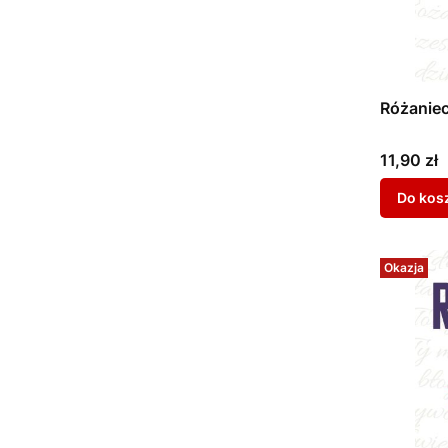
Różaniec
Cena
11,90 zł
Do kos
Okazja