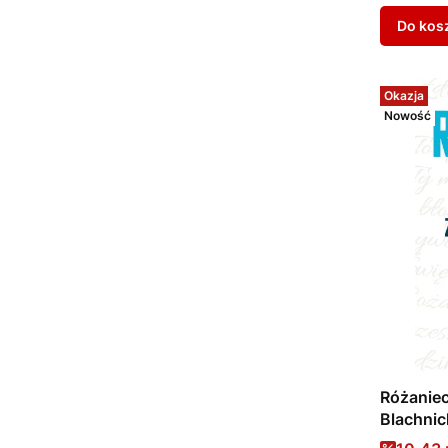
Do kos
Okazja
Nowość
Różaniec
Blachnic