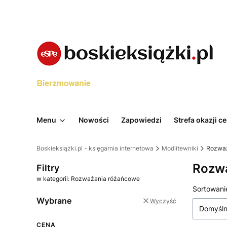
Menu
Nowości
Zapowiedzi
Strefa okazji 
Boskieksiążki.pl - księgarnia internetowa
Modlitewniki
Rozważ
Rozw
Filtry
w kategorii: Rozważania różańcowe
Lista 
Sortowani
Wybrane
Wyczyść
Domyśl
CENA