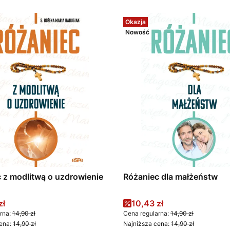
Okazja
Nowość
 z modlitwą o uzdrowienie
Różaniec dla małżeństw
promocyjna
Cena promocyjna
zł
10,43 zł
rna:
14,90 zł
Cena regularna:
14,90 zł
ena:
14,90 zł
Najniższa cena:
14,90 zł