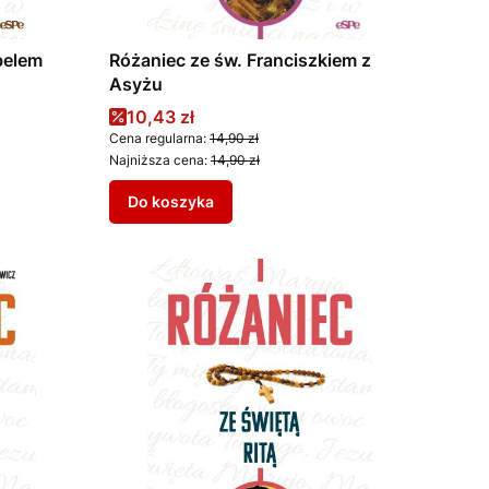
belem
Różaniec ze św. Franciszkiem z
Asyżu
Cena promocyjna
10,43 zł
Cena regularna:
14,90 zł
Najniższa cena:
14,90 zł
Do koszyka