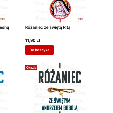
lesną
Różaniec ze świętą Ritą
Cena
11,90 zł
Do koszyka
Okazja