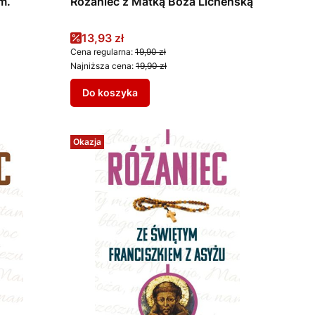
m.
Różaniec z Matką Boża Licheńską
!
Cena promocyjna
13,93 zł
Cena regularna:
19,90 zł
Najniższa cena:
19,90 zł
Do koszyka
Okazja