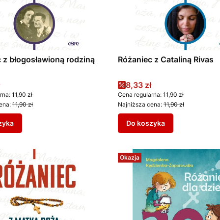
 z błogosławioną rodziną
Różaniec z Cataliną Rivas
promocyjna
Cena promocyjna
8,33 zł
rna:
11,90 zł
Cena regularna:
11,90 zł
ena:
11,90 zł
Najniższa cena:
11,90 zł
zyka
Do koszyka
Okazja