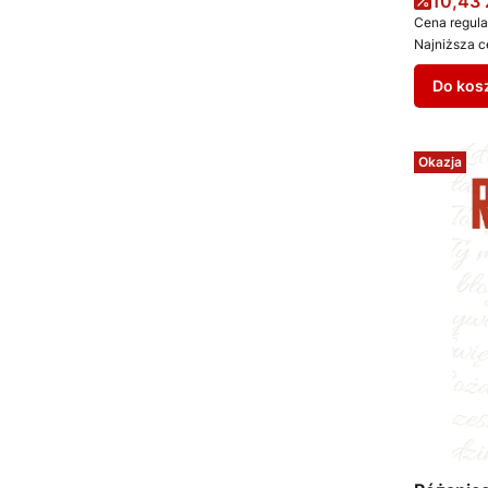
Cena 
10,43 
Cena regula
Najniższa c
Do kos
Okazja