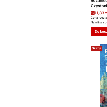
Różaniec
Częstoc
Cena 
11,83 z
Cena regula
Najniższa c
Do kos
Okazja