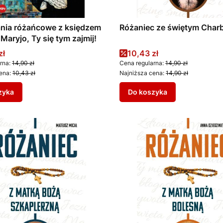
nia różańcowe z księdzem
Różaniec ze świętym Char
Maryjo, Ty się tym zajmij!
promocyjna
Cena promocyjna
zł
10,43 zł
rna:
14,90 zł
Cena regularna:
14,90 zł
ena:
10,43 zł
Najniższa cena:
14,90 zł
zyka
Do koszyka