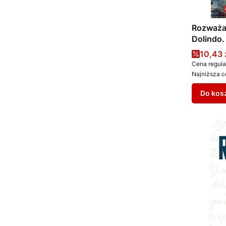
Rozważa
Dolindo. 
Cena 
10,43 
Cena regula
Najniższa c
Do kos