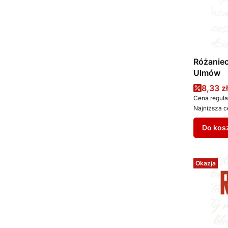
Różaniec
Ulmów
Cena 
8,33 zł
Cena regula
Najniższa c
Do kos
Okazja