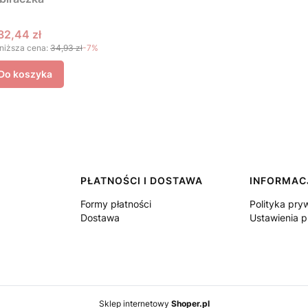
Cena promocyjna
32,44 zł
niższa cena:
34,93 zł
-7%
Do koszyka
PŁATNOŚCI I DOSTAWA
INFORMAC
Formy płatności
Polityka pry
Dostawa
Ustawienia p
Sklep internetowy
Shoper.pl