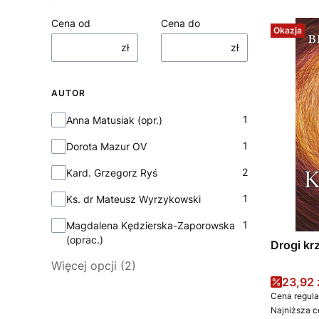
Cena od
Cena do
Okazja
zł
zł
AUTOR
Autor
1
Anna Matusiak (opr.)
1
Dorota Mazur OV
2
Kard. Grzegorz Ryś
1
Ks. dr Mateusz Wyrzykowski
1
Magdalena Kędzierska-Zaporowska
(oprac.)
Drogi k
Więcej opcji (2)
Cena 
23,92 
Cena regula
Najniższa c