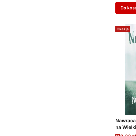
Do kos
Okazja
Nawracaj
na Wielk