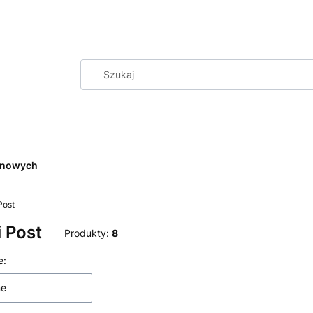
cenowych
Post
i Post
Produkty:
8
produktów
e:
ne