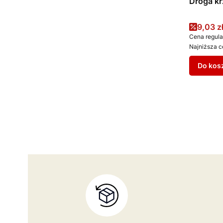
Droga kr
Cena 
9,03 z
Cena regula
Najniższa c
Do kos