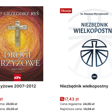
Okazja
rzyżowe 2007–2012
Niezbędnik wielkopostny
promocyjna
Cena promocyjna
zł
17,43 zł
rna:
29,90 zł
Cena regularna:
24,90 zł
ena:
20,93 zł
Najniższa cena:
14,94 zł