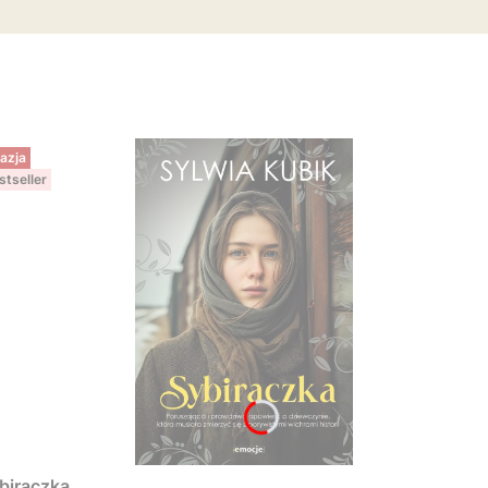
azja
stseller
biraczka