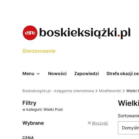
Menu
Nowości
Zapowiedzi
Strefa okazji 
Boskieksiążki.pl - księgarnia internetowa
Modlitewniki
Wielki 
Wielk
Filtry
w kategorii: Wielki Post
Lista 
Sortowani
Wybrane
Wyczyść
Domyśl
CENA