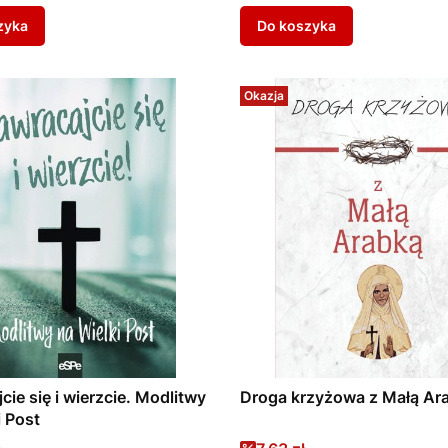
zyka
Do koszyka
Okazja
cie się i wierzcie. Modlitwy
Droga krzyżowa z Małą Ar
i Post