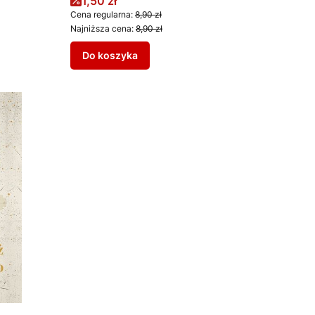
Cena promocyjna
1,50 zł
Cena regularna:
8,90 zł
Najniższa cena:
8,90 zł
Do koszyka