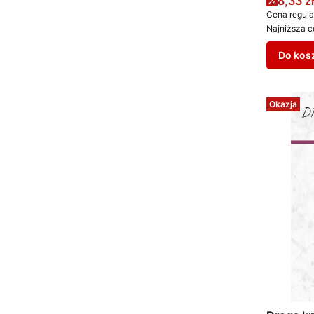
Cena 
8,33 zł
Cena regula
Najniższa c
Do kos
Okazja