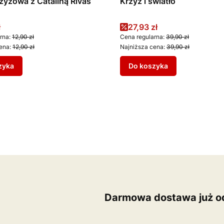
zyżowa z Cataliną Rivas
Krzyż i światło
promocyjna
Cena promocyjna
ł
27,93 zł
rna:
12,90 zł
Cena regularna:
39,90 zł
ena:
12,90 zł
Najniższa cena:
39,90 zł
zyka
Do koszyka
Darmowa dostawa już od