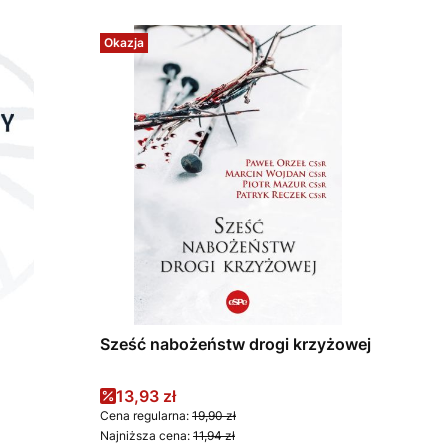
Okazja
Sześć nabożeństw drogi krzyżowej
Cena promocyjna
13,93 zł
Cena regularna:
19,90 zł
Najniższa cena:
11,94 zł