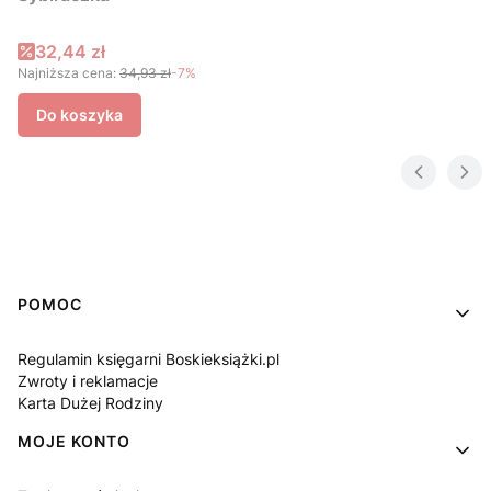
Cena promocyjna
32,44 zł
Najniższa cena:
34,93 zł
-7%
Do koszyka
Linki w stopce
POMOC
Regulamin księgarni Boskieksiążki.pl
Zwroty i reklamacje
Karta Dużej Rodziny
MOJE KONTO