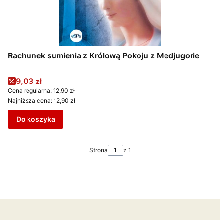
Rachunek sumienia z Królową Pokoju z Medjugorie
Cena promocyjna
9,03 zł
Cena regularna:
12,90 zł
Najniższa cena:
12,90 zł
Do koszyka
Strona
z 1