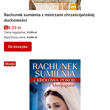
Rachunek sumienia z mistrzami chrześcijańskiej
duchowości
Cena promocyjna
8,33 zł
Cena regularna:
11,90 zł
Najniższa cena:
11,90 zł
Do koszyka
Okazja