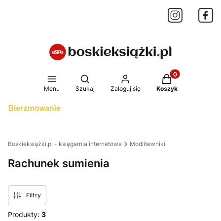
Produkty w koszy
Otwórz wyszukiwarkę
Menu
Szukaj
Zaloguj się
Koszyk
Boskieksiążki.pl - księgarnia internetowa
Modlitewniki
Rachunek sumienia
Filtry
Produkty:
3