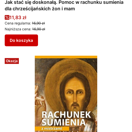
Jak stać się doskonałą. Pomoc w rachunku sumienia
dla chrześcijańskich żon i mam
Cena promocyjna
11,83 zł
Cena regularna:
16,90 zł
Najniższa cena:
16,90 zł
Do koszyka
Okazja