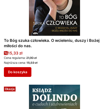
To Bóg szuka człowieka. O wcieleniu, duszy i Bożej
miłości do nas.
Cena promocyjna
15,33 zł
Cena regularna:
21,90 zł
Najniższa cena:
15,33 zł
Do koszyka
Okazja