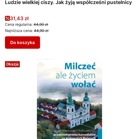
Ludzie wielkiej ciszy. Jak żyją współcześni pustelnicy
Cena promocyjna
31,43 zł
Cena regularna:
44,90 zł
Najniższa cena:
44,90 zł
Do koszyka
Okazja