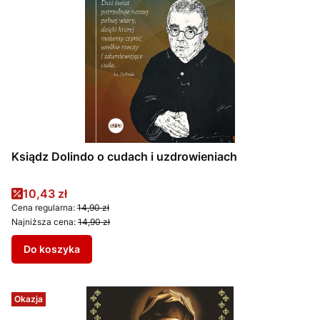
Ksiądz Dolindo o cudach i uzdrowieniach
Cena promocyjna
10,43 zł
Cena regularna:
14,90 zł
Najniższa cena:
14,90 zł
Do koszyka
Okazja