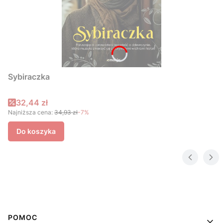
Sybiraczka
Cena promocyjna
32,44 zł
Najniższa cena:
34,93 zł
-7%
Do koszyka
Linki w stopce
POMOC