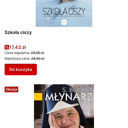
Szkoła ciszy
Cena promocyjna
17,43 zł
Cena regularna:
24,90 zł
Najniższa cena:
24,90 zł
Do koszyka
Okazja