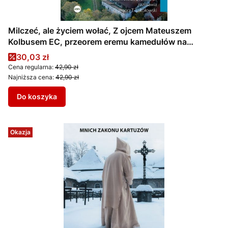
Milczeć, ale życiem wołać, Z ojcem Mateuszem
Kolbusem EC, przeorem eremu kamedułów na
krakowskich Bielanach, rozmawia Grzegorz T.
Cena promocyjna
30,03 zł
Sokołowski
Cena regularna:
42,90 zł
Najniższa cena:
42,90 zł
Do koszyka
Okazja