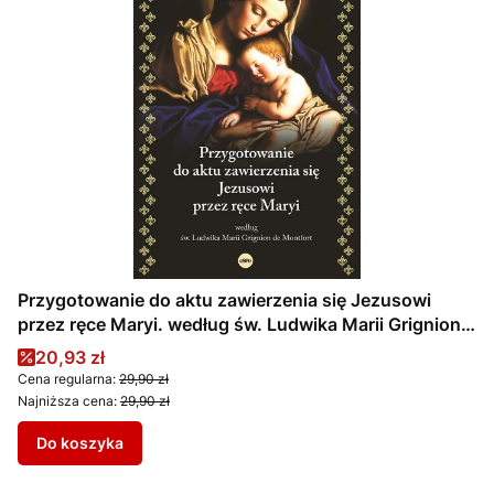
Przygotowanie do aktu zawierzenia się Jezusowi
przez ręce Maryi. według św. Ludwika Marii Grignion
de Montfort
Cena promocyjna
20,93 zł
Cena regularna:
29,90 zł
Najniższa cena:
29,90 zł
Do koszyka