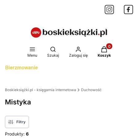
Produkty w koszy
Otwórz wyszukiwarkę
Menu
Szukaj
Zaloguj się
Koszyk
Boskieksiążki.pl - księgarnia internetowa
Duchowość
Mistyka
Filtry
Produkty:
6