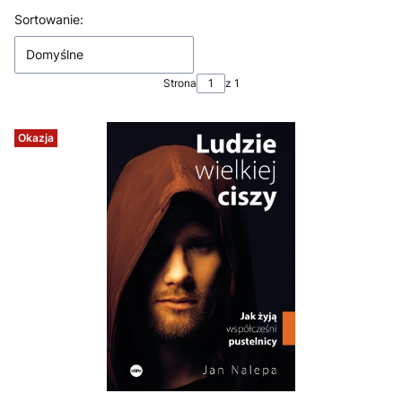
Lista produktów
Sortowanie:
Domyślne
Strona
z 1
Okazja