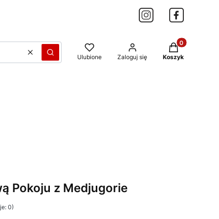
Produkty w kos
Wyczyść
Szukaj
Ulubione
Zaloguj się
Koszyk
wą Pokoju z Medjugorie
e: 0)