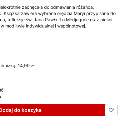
ielokrotnie zachęcała do odmawiania różańca,
. Książka zawiera wybrane orędzia Maryi przypisane do
, refleksje św. Jana Pawła II o Medjugorie oraz pieśni
 modlitwie indywidualnej i wspólnotowej.
obniżką:
14,90 zł
ść:
ć
Dodaj do koszyka