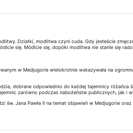
itwy. Dziatki, modlitwa czyni cuda. Gdy jesteście zmęczen
ódlcie się. Módlcie się, dopóki modlitwa nie stanie się r
ywanym w Medjugorie wielokrotnie wskazywała na ogromn
ędzia, dobrane odpowiednio do każdej tajemnicy różańca 
jemnic zarówno podczas nabożeństw publicznych, jak i w 
zi św. Jana Pawła II na temat objawień w Medjugorie oraz