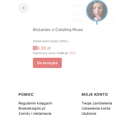
Różaniec z Cataliną Rivas
PRODUCENT
ANNA MATUSIAK (OPR.)
Cena promocyjna
8,33 zł
Najniższa cena:
11,90 zł
-30%
Do koszyka
Linki w stopce
POMOC
MOJE KONTO
Regulamin księgarni
Twoje zamówienia
Boskieksiążki.pl
Ustawienia konta
Zwroty i reklamacje
Ulubione