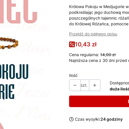
Królowa Pokoju w Medjugorie w
podkreślając jego duchową moc
poszczególnych tajemnic różańca
do Królowej Różańca, pomocne w
Przejdź do pełnego opisu
10,43 zł
Cena regularna:
14,90 zł
Najniższa cena z 30 dni przed 
Ilość
Dostępno
szt.
duża iloś
Czas wysyłki:
24 godziny