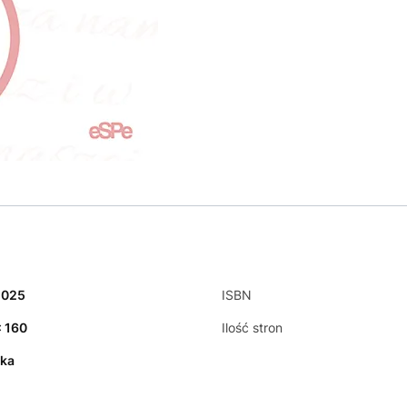
2025
ISBN
x 160
Ilość stron
ka