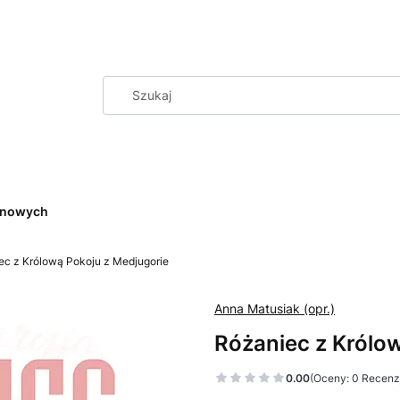
cenowych
ec z Królową Pokoju z Medjugorie
Anna Matusiak (opr.)
Różaniec z Królo
0.00
(Oceny: 0 Recenzj