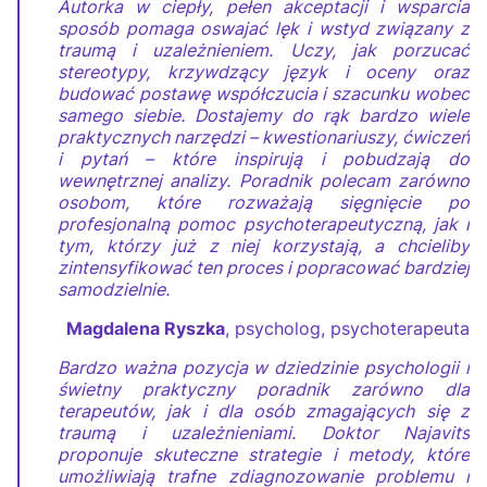
Autorka w ciepły, pełen akceptacji i wsparcia
sposób pomaga oswajać lęk i wstyd związany z
traumą i uzależnieniem. Uczy, jak porzucać
stereotypy, krzywdzący język i oceny oraz
budować postawę współczucia i szacunku wobec
samego siebie. Dostajemy do rąk bardzo wiele
praktycznych narzędzi – kwestionariuszy, ćwiczeń
i pytań – które inspirują i pobudzają do
wewnętrznej analizy. Poradnik polecam zarówno
osobom, które rozważają sięgnięcie po
profesjonalną pomoc psychoterapeutyczną, jak i
tym, którzy już z niej korzystają, a chcieliby
zintensyfikować ten proces i popracować bardziej
samodzielnie.
Magdalena Ryszka
, psycholog, psychoterapeuta
Bardzo ważna pozycja w dziedzinie psychologii i
świetny praktyczny poradnik zarówno dla
terapeutów, jak i dla osób zmagających się z
traumą i uzależnieniami. Doktor Najavits
proponuje skuteczne strategie i metody, które
umożliwiają trafne zdiagnozowanie problemu i