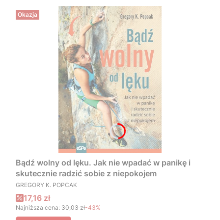
Okazja
Bądź wolny od lęku. Jak nie wpadać w panikę i
skutecznie radzić sobie z niepokojem
PRODUCENT
GREGORY K. POPCAK
Cena promocyjna
17,16 zł
Najniższa cena:
30,03 zł
-43%