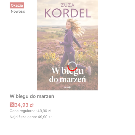
Okazja
Nowość
W biegu do marzeń
Cena promocyjna
34,93 zł
Cena regularna:
49,90 zł
Najniższa cena:
49,90 zł