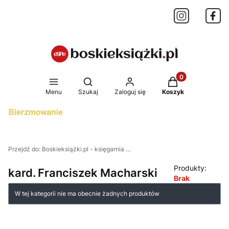
Produkty w koszy
Otwórz wyszukiwarkę
Menu
Szukaj
Zaloguj się
Koszyk
Przejdź do:
Boskieksiążki.pl - księgarnia internetowa
Produkty:
kard. Franciszek Macharski
Brak
Lista produktów
W tej kategorii nie ma obecnie żadnych produktów