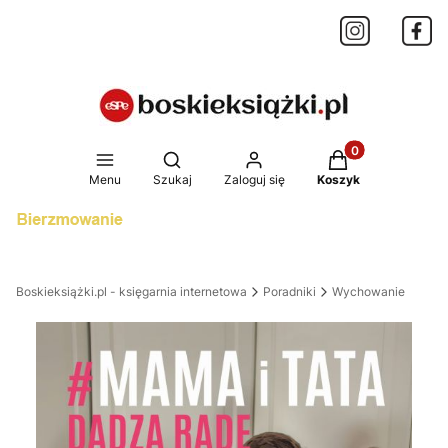
Produkty w koszy
Otwórz wyszukiwarkę
Menu
Szukaj
Zaloguj się
Koszyk
Boskieksiążki.pl - księgarnia internetowa
Poradniki
Wychowanie