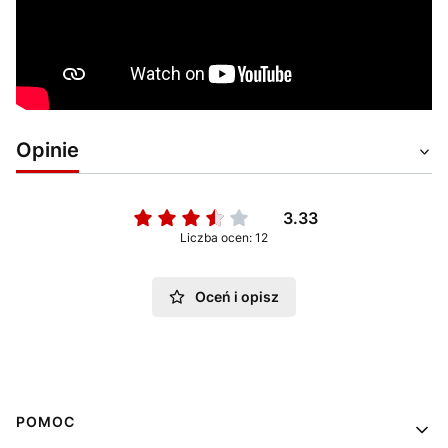
Opinie
3.33
Liczba ocen: 12
Oceń i opisz
Linki w stopce
POMOC