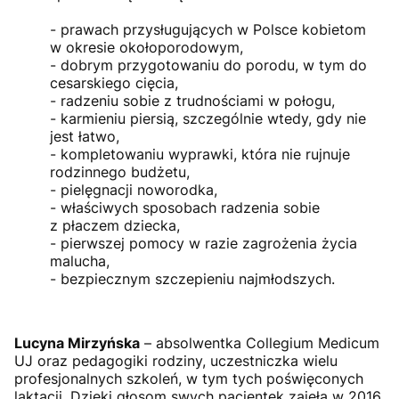
- prawach przysługujących w Polsce kobietom
w okresie okołoporodowym,
- dobrym przygotowaniu do porodu, w tym do
cesarskiego cięcia,
- radzeniu sobie z trudnościami w połogu,
- karmieniu piersią, szczególnie wtedy, gdy nie
jest łatwo,
- kompletowaniu wyprawki, która nie rujnuje
rodzinnego budżetu,
- pielęgnacji noworodka,
- właściwych sposobach radzenia sobie
z płaczem dziecka,
- pierwszej pomocy w razie zagrożenia życia
malucha,
- bezpiecznym szczepieniu najmłodszych.
Lucyna Mirzyńska
– absolwentka Collegium Medicum
UJ oraz pedagogiki rodziny, uczestniczka wielu
profesjonalnych szkoleń, w tym tych poświęconych
laktacji. Dzięki głosom swych pacjentek zajęła w 2016