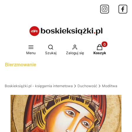
Produkty w koszy
Otwórz wyszukiwarkę
Menu
Szukaj
Zaloguj się
Koszyk
Boskieksiążki.pl - księgarnia internetowa
Duchowość
Modlitwa