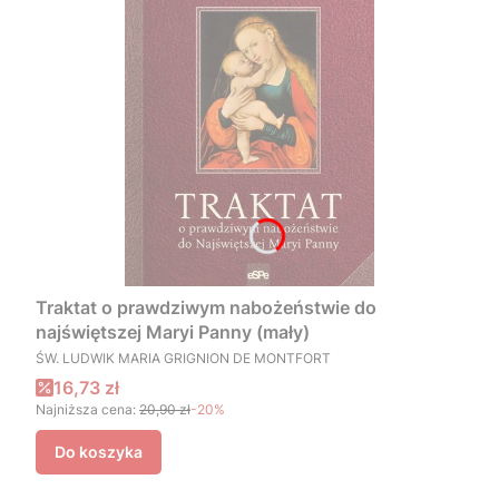
Traktat o prawdziwym nabożeństwie do
najświętszej Maryi Panny (mały)
PRODUCENT
ŚW. LUDWIK MARIA GRIGNION DE MONTFORT
Cena promocyjna
16,73 zł
Najniższa cena:
20,90 zł
-20%
Do koszyka