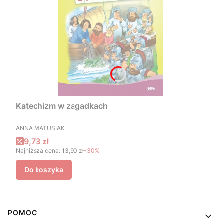
Katechizm w zagadkach
PRODUCENT
ANNA MATUSIAK
Cena promocyjna
9,73 zł
Najniższa cena:
13,90 zł
-30%
Do koszyka
Linki w stopce
POMOC