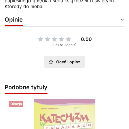
papieskiego gołębia i seria książeczek o świętych
Którędy do nieba.
Opinie
0.00
Liczba ocen: 0
Oceń i opisz
Podobne tytuły
Okazja