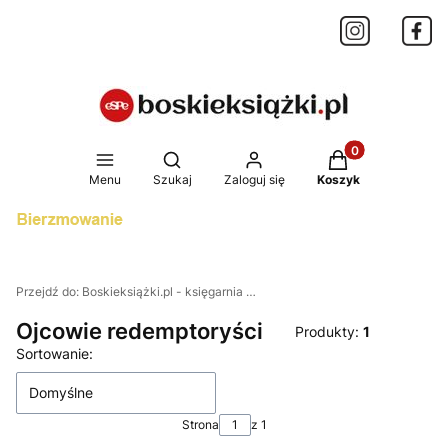
Produkty w koszy
Otwórz wyszukiwarkę
Menu
Szukaj
Zaloguj się
Koszyk
Przejdź do:
Boskieksiążki.pl - księgarnia internetowa
Ojcowie redemptoryści
Produkty:
1
Lista produktów
Sortowanie:
Domyślne
Strona
z 1