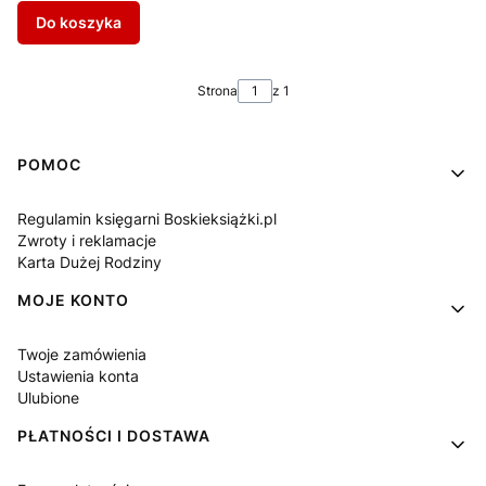
Do koszyka
Strona
z 1
Linki w stopce
POMOC
Regulamin księgarni Boskieksiążki.pl
Zwroty i reklamacje
Karta Dużej Rodziny
MOJE KONTO
Twoje zamówienia
Ustawienia konta
Ulubione
PŁATNOŚCI I DOSTAWA