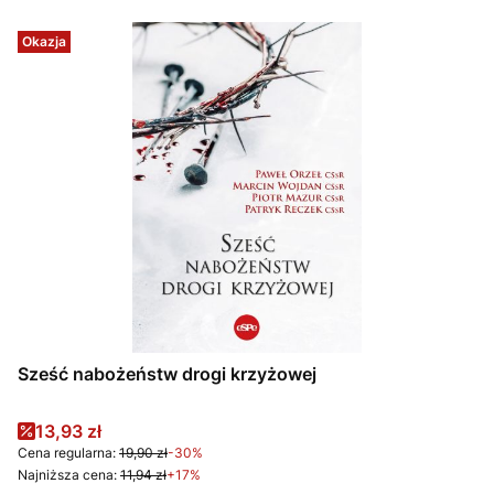
Okazja
Sześć nabożeństw drogi krzyżowej
Cena promocyjna
13,93 zł
Cena regularna:
19,90 zł
-30%
Najniższa cena:
11,94 zł
+17%