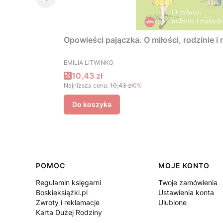
Opowieści pajączka. O miłości, rodzinie i
PRODUCENT
EMILIA LITWINKO
Cena promocyjna
10,43 zł
Najniższa cena:
10,43 zł
0%
Do koszyka
Linki w stopce
POMOC
MOJE KONTO
Regulamin księgarni
Twoje zamówienia
Boskieksiążki.pl
Ustawienia konta
Zwroty i reklamacje
Ulubione
Karta Dużej Rodziny