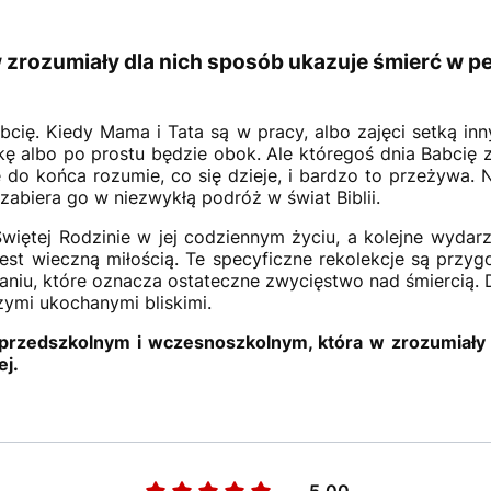
 w zrozumiały dla nich sposób ukazuje śmierć w p
cię. Kiedy Mama i Tata są w pracy, albo zajęci setką in
ę albo po prostu będzie obok. Ale któregoś dnia Babcię z
e do końca rozumie, co się dzieje, i bardzo to przeżywa
zabiera go w niezwykłą podróż w świat Biblii.
iętej Rodzinie w jej codziennym życiu, a kolejne wydarze
est wieczną miłością. Te specyficzne rekolekcje są przyg
niu, które oznacza ostateczne zwycięstwo nad śmiercią. 
zymi ukochanymi bliskimi.
 przedszkolnym i wczesnoszkolnym, która w zrozumiały
ej.