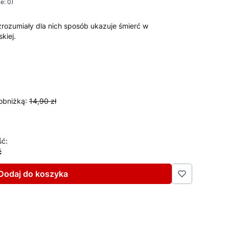
e: 0)
 zrozumiały dla nich sposób ukazuje śmierć w
kiej.
obniżką:
14,90 zł
ść:
ć
Dodaj do koszyka