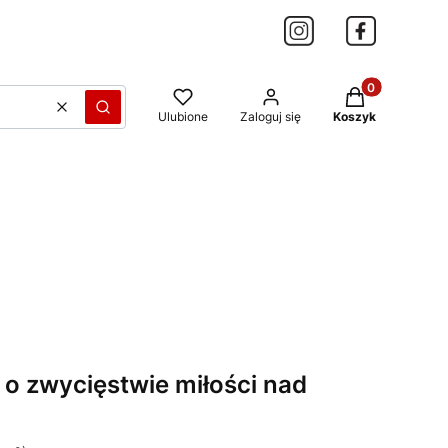
Produkty w kos
Wyczyść
Szukaj
Ulubione
Zaloguj się
Koszyk
 o zwycięstwie miłości nad