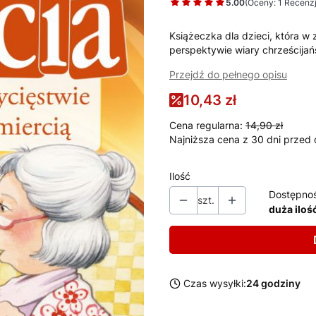
5.00
(Oceny: 1 Recenzj
Książeczka dla dzieci, która w
perspektywie wiary chrześcijańs
Przejdź do pełnego opisu
10,43 zł
Cena regularna:
14,90 zł
Najniższa cena z 30 dni przed 
Ilość
Dostępno
szt.
duża iloś
Czas wysyłki:
24 godziny