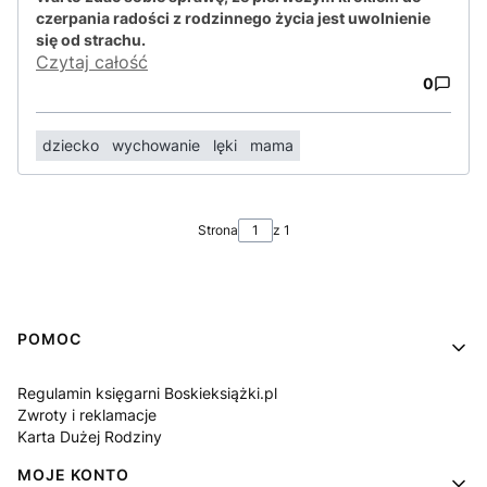
czerpania radości z rodzinnego życia jest uwolnienie
się od strachu.
Czytaj całość
0
dziecko
wychowanie
lęki
mama
Strona
z 1
Linki w stopce
POMOC
Regulamin księgarni Boskieksiążki.pl
Zwroty i reklamacje
Karta Dużej Rodziny
MOJE KONTO