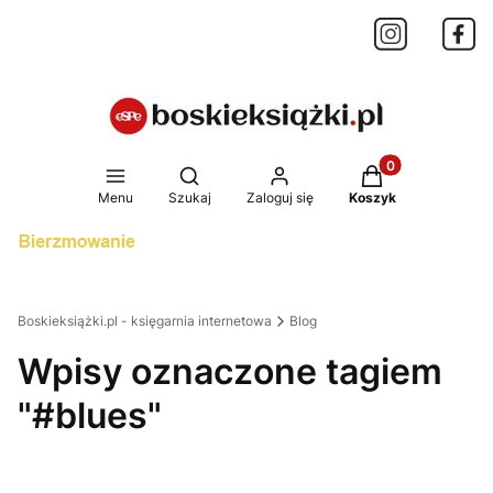
Produkty w koszy
Otwórz wyszukiwarkę
Menu
Szukaj
Zaloguj się
Koszyk
Boskieksiążki.pl - księgarnia internetowa
Blog
Wpisy oznaczone tagiem
"#blues"