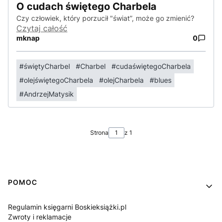
O cudach świętego Charbela
Czy człowiek, który porzucił "świat”, może go zmienić?
Czytaj całość
mknap
0
#świętyCharbel
#Charbel
#cudaświętegoCharbela
#olejświętegoCharbela
#olejCharbela
#blues
#AndrzejMatysik
Strona
z 1
Linki w stopce
POMOC
Regulamin księgarni Boskieksiążki.pl
Zwroty i reklamacje